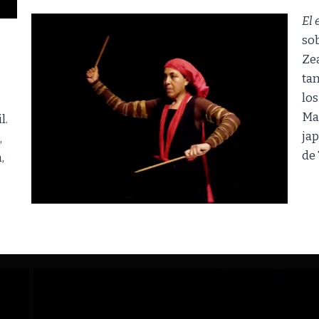
El 
sob
Zea
ta
los
Ma
l.
ja
,
de
,