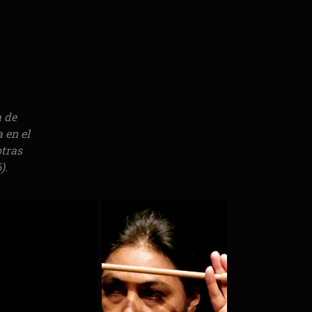
a de
 en el
otras
).