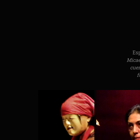
Es
Micae
cuen
f