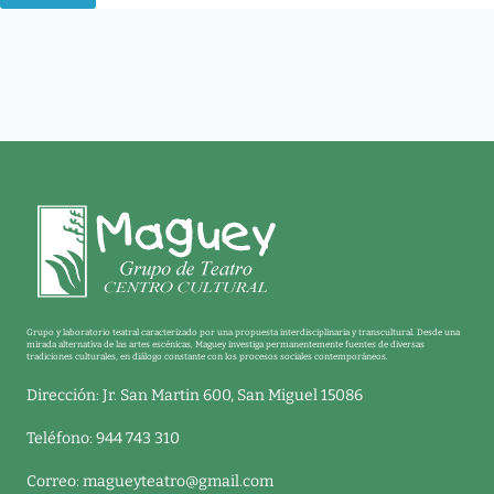
Grupo y laboratorio teatral caracterizado por una propuesta interdisciplinaria y transcultural. Desde una
mirada alternativa de las artes escénicas, Maguey investiga permanentemente fuentes de diversas
tradiciones culturales, en diálogo constante con los procesos sociales contemporáneos.
Dirección: Jr. San Martin 600, San Miguel 15086
Teléfono: 944 743 310
Correo:
magueyteatro@gmail.com