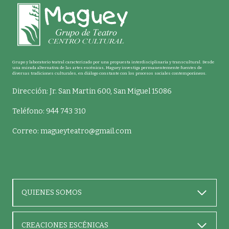
Grupo y laboratorio teatral caracterizado por una propuesta interdisciplinaria y transcultural. Desde
una mirada alternativa de las artes escénicas, Maguey investiga permanentemente fuentes de
diversas tradiciones culturales, en diálogo constante con los procesos sociales contemporáneos.
Dirección: Jr. San Martin 600, San Miguel 15086
Teléfono: 944 743 310
Correo:
magueyteatro@gmail.com
QUIENES SOMOS
CREACIONES ESCÉNICAS