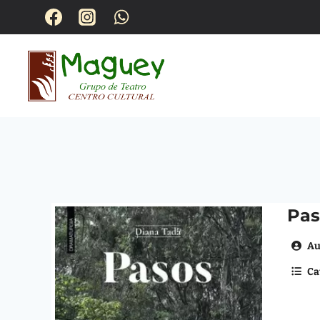
QUIENES S
Pas
Au
Ca