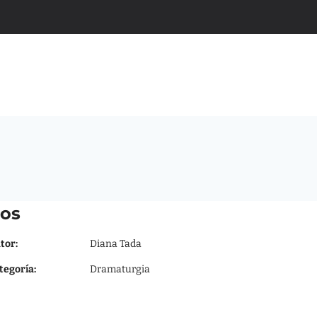
OMOS
CREACIONES
PEDAGOGÍA
PROYECTOS 
ARTÍCULOS Y MEDIOS
os
tor:
Diana Tada
tegoría:
Dramaturgia