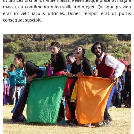
ut ultrices orci tellus vitae massa. Pellentesque placerat magna
massa, eu condimentum leo sollicitudin eget. Quisque gravida
erat in velit iaculis ultricies. Donec tempor erat ut purus
consequat suscipit.