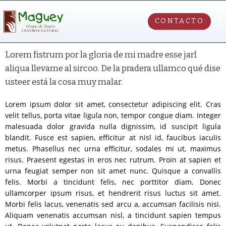
CONTACTO
Lorem fistrum por la gloria de mi madre esse jarl
aliqua llevame al sircoo. De la pradera ullamco qué dise
usteer está la cosa muy malar.
Lorem ipsum dolor sit amet, consectetur adipiscing elit. Cras
velit tellus, porta vitae ligula non, tempor congue diam. Integer
malesuada dolor gravida nulla dignissim, id suscipit ligula
blandit. Fusce est sapien, efficitur at nisl id, faucibus iaculis
metus. Phasellus nec urna efficitur, sodales mi ut, maximus
risus. Praesent egestas in eros nec rutrum. Proin at sapien et
urna feugiat semper non sit amet nunc. Quisque a convallis
felis. Morbi a tincidunt felis, nec porttitor diam. Donec
ullamcorper ipsum risus, et hendrerit risus luctus sit amet.
Morbi felis lacus, venenatis sed arcu a, accumsan facilisis nisi.
Aliquam venenatis accumsan nisl, a tincidunt sapien tempus