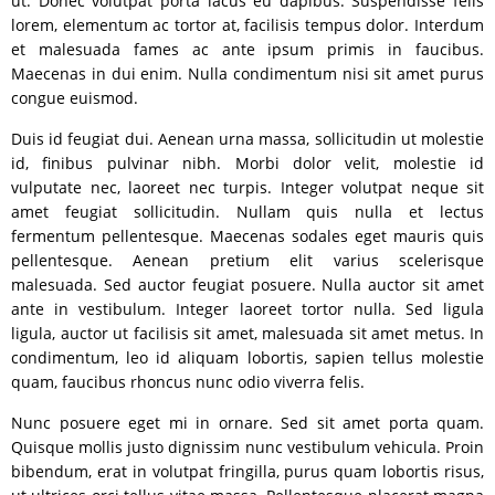
ut. Donec volutpat porta lacus eu dapibus. Suspendisse felis
lorem, elementum ac tortor at, facilisis tempus dolor. Interdum
et malesuada fames ac ante ipsum primis in faucibus.
Maecenas in dui enim. Nulla condimentum nisi sit amet purus
congue euismod.
Duis id feugiat dui. Aenean urna massa, sollicitudin ut molestie
id, finibus pulvinar nibh. Morbi dolor velit, molestie id
vulputate nec, laoreet nec turpis. Integer volutpat neque sit
amet feugiat sollicitudin. Nullam quis nulla et lectus
fermentum pellentesque. Maecenas sodales eget mauris quis
pellentesque. Aenean pretium elit varius scelerisque
malesuada. Sed auctor feugiat posuere. Nulla auctor sit amet
ante in vestibulum. Integer laoreet tortor nulla. Sed ligula
ligula, auctor ut facilisis sit amet, malesuada sit amet metus. In
condimentum, leo id aliquam lobortis, sapien tellus molestie
quam, faucibus rhoncus nunc odio viverra felis.
Nunc posuere eget mi in ornare. Sed sit amet porta quam.
Quisque mollis justo dignissim nunc vestibulum vehicula. Proin
bibendum, erat in volutpat fringilla, purus quam lobortis risus,