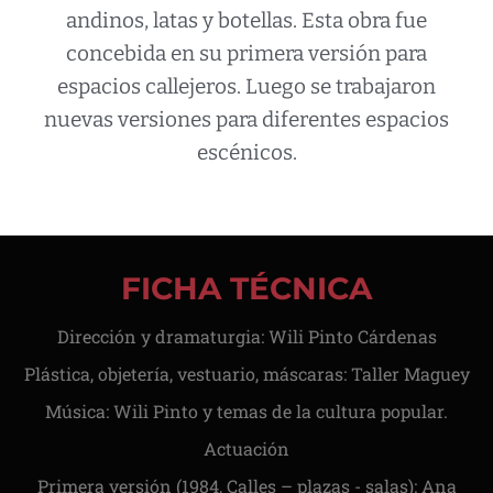
andinos, latas y botellas. Esta obra fue
concebida en su primera versión para
espacios callejeros. Luego se trabajaron
nuevas versiones para diferentes espacios
escénicos.
FICHA TÉCNICA
Dirección y dramaturgia: Wili Pinto Cárdenas
Plástica, objetería, vestuario, máscaras: Taller Maguey
Música: Wili Pinto y temas de la cultura popular.
Actuación
Primera versión (1984, Calles – plazas - salas): Ana