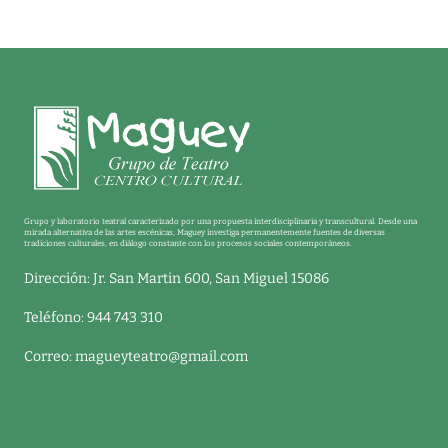
Grupo y laboratorio teatral caracterizado por una propuesta interdisciplinaria y transcultural. Desde una
mirada alternativa de las artes escénicas, Maguey investiga permanentemente fuentes de diversas
tradiciones culturales, en diálogo constante con los procesos sociales contemporáneos.
Dirección: Jr. San Martin 600, San Miguel 15086
Teléfono: 944 743 310
Correo:
magueyteatro@gmail.com