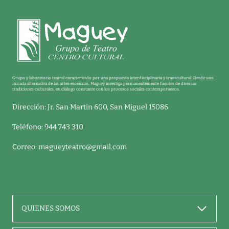
Grupo y laboratorio teatral caracterizado por una propuesta interdisciplinaria y transcultural. Desde una
mirada alternativa de las artes escénicas, Maguey investiga permanentemente fuentes de diversas
tradiciones culturales, en diálogo constante con los procesos sociales contemporáneos.
Dirección: Jr. San Martin 600, San Miguel 15086
Teléfono: 944 743 310
Correo:
magueyteatro@gmail.com
QUIENES SOMOS