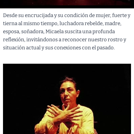
Desde su encrucijada y su condición de mujer, fuerte y
tierna al mismo tiempo, luchadora rebelde, madre,
esposa, soñadora, Micaela suscita una profunda
reflexión, invitándonos a reconocer nuestro rostro y
situación actual y sus conexiones con el pasado.