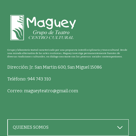
Grupo y laboratorio teatral caracterizado por una propuesta interdisciplinaria y transcultural. Desde
una mirada alternativa de las artes escénicas, Maguey investiga permanentemente fuentes de
diversas tradiciones culturales, en diálogo constante con los procesos sociales contemporáneos.
Dirección: Jr. San Martin 600, San Miguel 15086
Teléfono: 944 743 310
Correo:
magueyteatro@gmail.com
QUIENES SOMOS