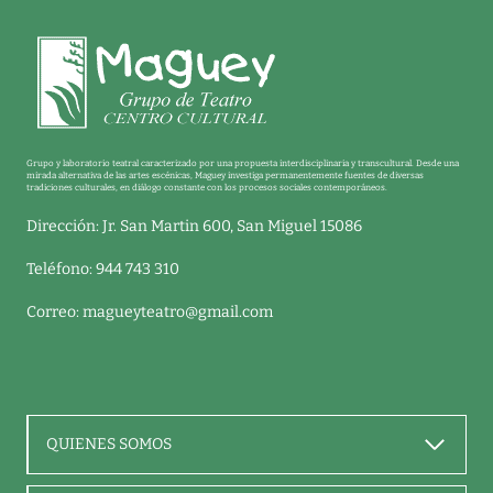
Grupo y laboratorio teatral caracterizado por una propuesta interdisciplinaria y transcultural. Desde una
mirada alternativa de las artes escénicas, Maguey investiga permanentemente fuentes de diversas
tradiciones culturales, en diálogo constante con los procesos sociales contemporáneos.
Dirección: Jr. San Martin 600, San Miguel 15086
Teléfono: 944 743 310
Correo:
magueyteatro@gmail.com
QUIENES SOMOS