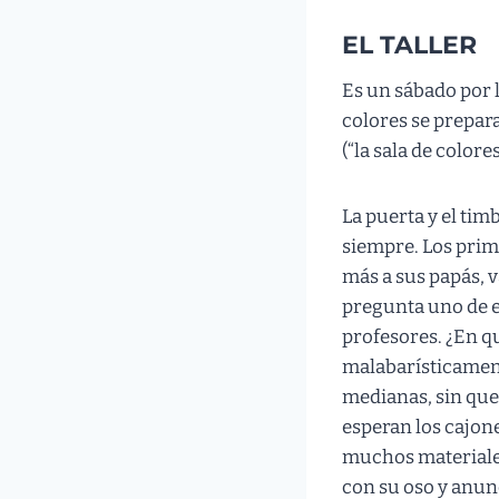
EL TALLER
Es un sábado por 
colores se prepara
(“la sala de colore
La puerta y el ti
siempre. Los prim
más a sus papás, 
pregunta uno de el
profesores. ¿En q
malabarísticamente
medianas, sin que 
esperan los cajones
muchos materiales
con su oso y anunc