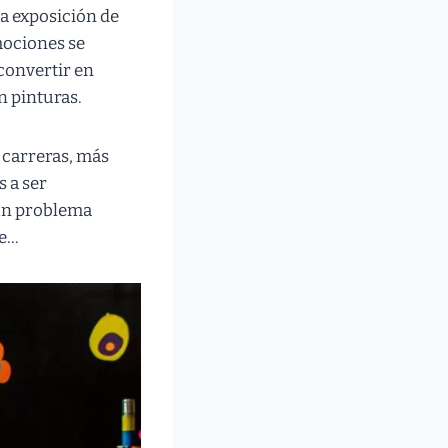
la exposición de
emociones se
 convertir en
n pinturas.
 carreras, más
s a ser
 un problema
me…