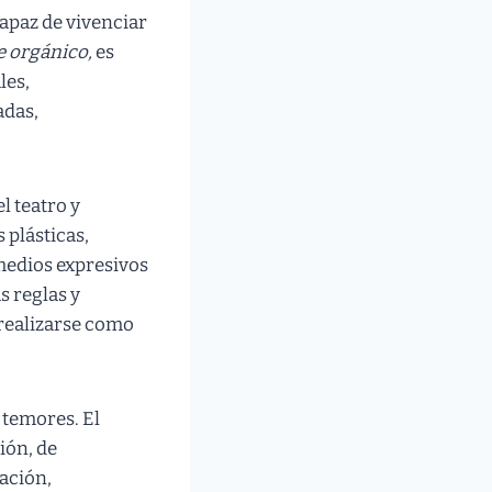
apaz de vivenciar
e orgánico,
es
les,
adas,
l teatro y
 plásticas,
medios expresivos
s reglas y
 realizarse como
 temores. El
ión, de
ación,