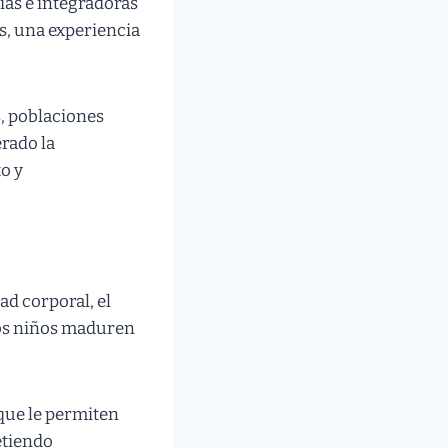
rias e integradoras
as, una experiencia
s, poblaciones
rado la
o y
tad corporal, el
 los niños maduren
 que le permiten
etiendo