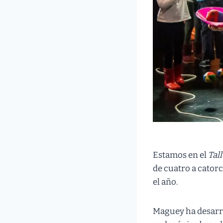
Estamos en el
Tal
de cuatro a cator
el año.
Maguey ha desarro