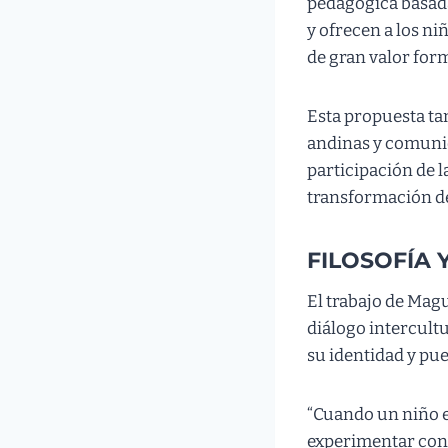
pedagógica basada 
y ofrecen a los ni
de gran valor for
Esta propuesta ta
andinas y comunid
participación de 
transformación de
FILOSOFÍA 
El trabajo de Mague
diálogo intercult
su identidad y pu
“Cuando un niño es
experimentar con