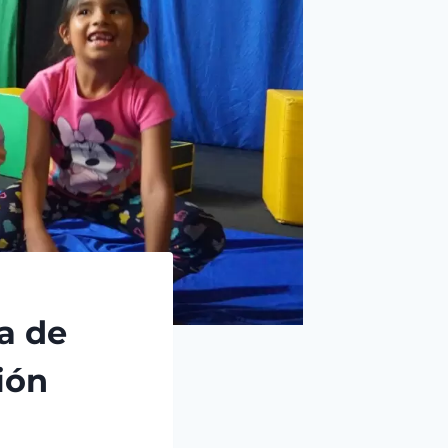
a de
ión