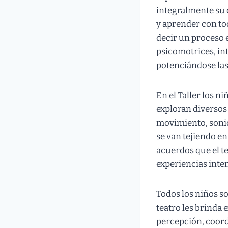
integralmente su 
y aprender con t
decir un proceso e
psicomotrices, in
potenciándose las 
En el Taller los n
exploran diversos
movimiento, sonid
se van tejiendo en
acuerdos que el te
experiencias inten
Todos los niños so
teatro les brinda 
percepción, coord