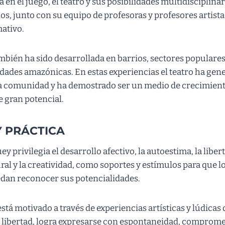
en el juego, el teatro y sus posibilidades multidisciplina
ños, junto con su equipo de profesoras y profesores artist
mativo.
mbién ha sido desarrollada en barrios, sectores populare
ades amazónicas. En estas experiencias el teatro ha gene
la comunidad y ha demostrado ser un medio de crecimient
 gran potencial.
Y PRÁCTICA
y privilegia el desarrollo afectivo, la autoestima, la liber
ural y la creatividad, como soportes y estímulos para que
edan reconocer sus potencialidades.
tá motivado a través de experiencias artísticas y lúdicas
 libertad, logra expresarse con espontaneidad, comprom