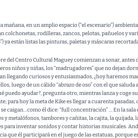
la mañana, en un amplio espacio (“el escenario”) ambienta
n colchonetas, rodilleras, zancos, pelotas, pañuelos y vari
s”) ya están listas las pinturas, paletas y máscaras recortad
mbre del Centro Cultural Maguey comienzan a sonar, antes 
eros niños y niñas, los “madrugadores” que no dejan dor
van llegando curiosos y entusiasmados, ¿hoy haremos maq
los, luego de un cálido “abrazo de oso” con el que saluda
ué puedo ayudar?, pregunta otro, mientras lanza y coge s
, para hoy la meta de Kike es llegar a cuarenta pasadas, 
se caigan…como él dice: “full concentración” … En la sala
 y metalófonos, tambores y cañitas, la cajita, la quijada, l
 para inventar sonidos y contar historias musicales. An
ia que él participará en el juego de las estatuas, porque 