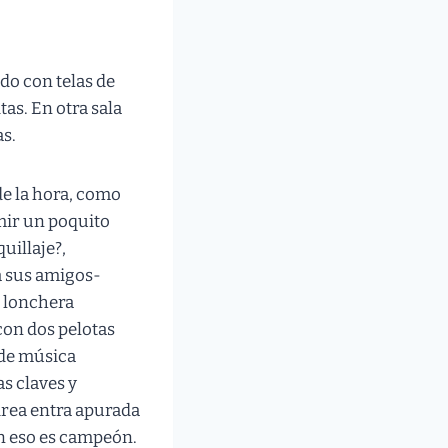
do con telas de
tas. En otra sala
as.
de la hora, como
mir un poquito
uillaje?,
 a sus amigos-
u lonchera
con dos pelotas
 de música
as claves y
drea entra apurada
en eso es campeón.